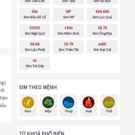
Sim Tiến Lên
Sim Taxi
Sim Số Độc
09x
VIP
666.666
Sim Đầu Số Cổ
Sim VIP
Sim Lục Quý
55555
199x
38.78
Sim Ngũ Quý
Sim Năm Sinh
Sim Ông Địa
68.68
39.79
xx88
Sim Lộc Phát
Sim Thần Tài
Sim Đại Cát
xx
Sim Trả Góp
ng)
SIM THEO MỆNH
 hồ
nhận
hữu
Kim
Mộc
Thuỷ
Hoả
Thổ
TỪ KHOÁ PHỔ BIẾN