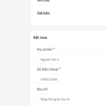
Ghi chú:
Giá bán:
Đặt mua
Họ và tên
*
Số điện thoại
*
Địa chỉ