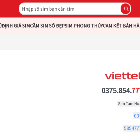
Ủ
ĐỊNH GIÁ SIM
CẦM SIM SỐ ĐẸP
SIM PHONG THỦY
CAM KẾT BÁN H
0375.854.
77
Sim Tam Ho
03
585477