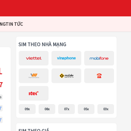
ÀNG
TIN TỨC
SIM THEO NHÀ MẠNG
7
a
7
09x
08x
07x
05x
03x
7