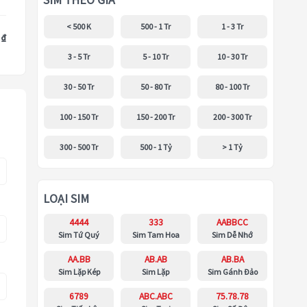
SIM THEO GIÁ
< 500 K
500 - 1 Tr
1 - 3 Tr
 ₫
3 - 5 Tr
5 - 10 Tr
10 - 30 Tr
30 - 50 Tr
50 - 80 Tr
80 - 100 Tr
100 - 150 Tr
150 - 200 Tr
200 - 300 Tr
300 - 500 Tr
500 - 1 Tỷ
> 1 Tỷ
LOẠI SIM
4444
333
AABBCC
Sim Tứ Quý
Sim Tam Hoa
Sim Dễ Nhớ
AA.BB
AB.AB
AB.BA
Sim Lặp Kép
Sim Lặp
Sim Gánh Đảo
6789
ABC.ABC
75.78.78