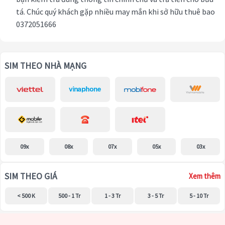
tá. Chúc quý khách gặp nhiều may mắn khi sở hữu thuê bao
0372051666
SIM THEO NHÀ MẠNG
09x
08x
07x
05x
03x
SIM THEO GIÁ
Xem thêm
< 500 K
500 - 1 Tr
1 - 3 Tr
3 - 5 Tr
5 - 10 Tr