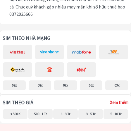
tá. Chúc quý khách gặp nhiều may mắn khi sở hữu thuê bao
0372035666
SIM THEO NHÀ MẠNG
09x
08x
07x
05x
03x
SIM THEO GIÁ
Xem thêm
< 500 K
500 - 1 Tr
1 - 3 Tr
3 - 5 Tr
5 - 10 Tr