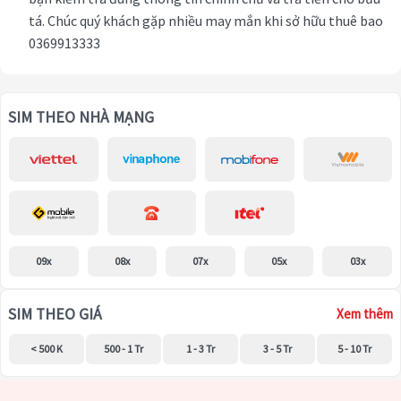
tá. Chúc quý khách gặp nhiều may mắn khi sở hữu thuê bao
0369913333
SIM THEO NHÀ MẠNG
09x
08x
07x
05x
03x
SIM THEO GIÁ
Xem thêm
< 500 K
500 - 1 Tr
1 - 3 Tr
3 - 5 Tr
5 - 10 Tr