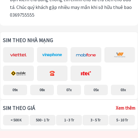
tá. Chúc quý khách gặp nhiều may mắn khi sở hữu thuê bao
0369755555
SIM THEO NHÀ MẠNG
09x
08x
07x
05x
03x
SIM THEO GIÁ
Xem thêm
< 500 K
500 - 1 Tr
1 - 3 Tr
3 - 5 Tr
5 - 10 Tr