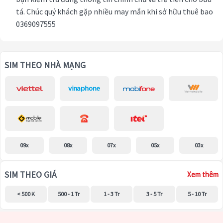
tá. Chúc quý khách gặp nhiều may mắn khi sở hữu thuê bao
0369097555
SIM THEO NHÀ MẠNG
09x
08x
07x
05x
03x
SIM THEO GIÁ
Xem thêm
< 500 K
500 - 1 Tr
1 - 3 Tr
3 - 5 Tr
5 - 10 Tr