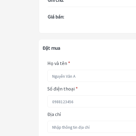
Ghi chú:
Giá bán:
Đặt mua
Họ và tên
*
Số điện thoại
*
Địa chỉ