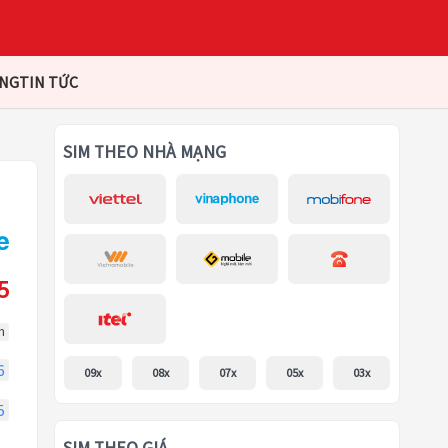
ÀNG
TIN TỨC
SIM THEO NHÀ MẠNG
5
m
6
09x
08x
07x
05x
03x
5