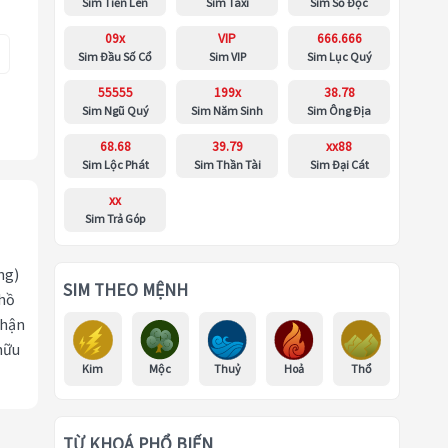
Sim Tiến Lên
Sim Taxi
Sim Số Độc
09x
VIP
666.666
Sim Đầu Số Cổ
Sim VIP
Sim Lục Quý
55555
199x
38.78
Sim Ngũ Quý
Sim Năm Sinh
Sim Ông Địa
68.68
39.79
xx88
Sim Lộc Phát
Sim Thần Tài
Sim Đại Cát
xx
Sim Trả Góp
ng)
SIM THEO MỆNH
 hồ
nhận
hữu
Kim
Mộc
Thuỷ
Hoả
Thổ
TỪ KHOÁ PHỔ BIẾN