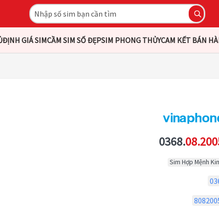
Ủ
ĐỊNH GIÁ SIM
CẦM SIM SỐ ĐẸP
SIM PHONG THỦY
CAM KẾT BÁN H
0368.
08.200
Sim Hợp Mệnh Ki
03
808200