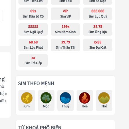
Sim Tiến Lên
Sim Taxi
Sim Số Độc
09x
VIP
666.666
Sim Đầu Số Cổ
Sim VIP
Sim Lục Quý
55555
199x
38.78
Sim Ngũ Quý
Sim Năm Sinh
Sim Ông Địa
68.68
39.79
xx88
Sim Lộc Phát
Sim Thần Tài
Sim Đại Cát
xx
Sim Trả Góp
ng)
SIM THEO MỆNH
 hồ
nhận
hữu
Kim
Mộc
Thuỷ
Hoả
Thổ
TỪ KHOÁ PHỔ BIẾN