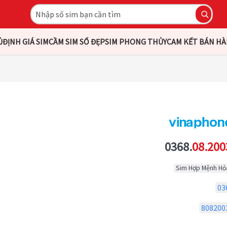
Ủ
ĐỊNH GIÁ SIM
CẦM SIM SỐ ĐẸP
SIM PHONG THỦY
CAM KẾT BÁN H
0368.
08.200
Sim Hợp Mệnh Hỏ
03
808200