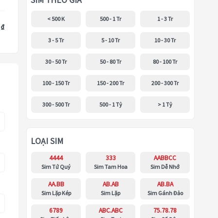
SIM THEO GIÁ
< 500 K
500 - 1 Tr
1 - 3 Tr
 ₫
3 - 5 Tr
5 - 10 Tr
10 - 30 Tr
30 - 50 Tr
50 - 80 Tr
80 - 100 Tr
100 - 150 Tr
150 - 200 Tr
200 - 300 Tr
300 - 500 Tr
500 - 1 Tỷ
> 1 Tỷ
LOẠI SIM
4444
333
AABBCC
Sim Tứ Quý
Sim Tam Hoa
Sim Dễ Nhớ
AA.BB
AB.AB
AB.BA
Sim Lặp Kép
Sim Lặp
Sim Gánh Đảo
6789
ABC.ABC
75.78.78