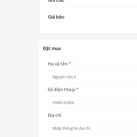
Ghi chú:
Giá bán:
Đặt mua
Họ và tên
*
Số điện thoại
*
Địa chỉ