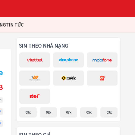
ÀNG
TIN TỨC
SIM THEO NHÀ MẠNG
3
a
6
09x
08x
07x
05x
03x
3