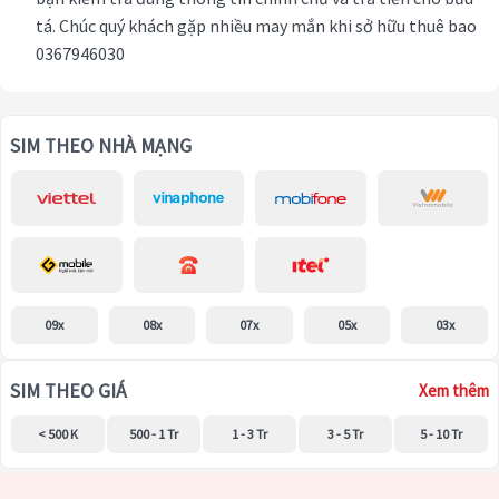
tá. Chúc quý khách gặp nhiều may mắn khi sở hữu thuê bao
0367946030
SIM THEO NHÀ MẠNG
09x
08x
07x
05x
03x
SIM THEO GIÁ
Xem thêm
< 500 K
500 - 1 Tr
1 - 3 Tr
3 - 5 Tr
5 - 10 Tr