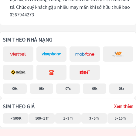
tá. Chúc quý khách gặp nhiều may mắn khi sở hữu thuê bao
0367944273
SIM THEO NHÀ MẠNG
09x
08x
07x
05x
03x
SIM THEO GIÁ
Xem thêm
< 500 K
500 - 1 Tr
1 - 3 Tr
3 - 5 Tr
5 - 10 Tr