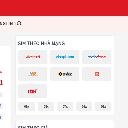
ÀNG
TIN TỨC
SIM THEO NHÀ MẠNG
1
a
6
09x
08x
07x
05x
03x
1