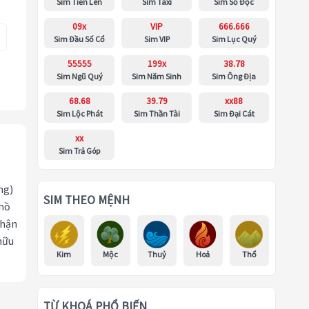
Sim Tiến Lên
Sim Taxi
Sim Số Độc
09x
VIP
666.666
Sim Đầu Số Cổ
Sim VIP
Sim Lục Quý
55555
199x
38.78
Sim Ngũ Quý
Sim Năm Sinh
Sim Ông Địa
68.68
39.79
xx88
Sim Lộc Phát
Sim Thần Tài
Sim Đại Cát
xx
Sim Trả Góp
ng)
SIM THEO MỆNH
 hồ
nhận
hữu
Kim
Mộc
Thuỷ
Hoả
Thổ
TỪ KHOÁ PHỔ BIẾN