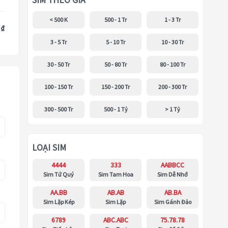
SIM THEO GIÁ
< 500 K
500 - 1 Tr
1 - 3 Tr
 ₫
3 - 5 Tr
5 - 10 Tr
10 - 30 Tr
30 - 50 Tr
50 - 80 Tr
80 - 100 Tr
100 - 150 Tr
150 - 200 Tr
200 - 300 Tr
300 - 500 Tr
500 - 1 Tỷ
> 1 Tỷ
LOẠI SIM
4444
333
AABBCC
Sim Tứ Quý
Sim Tam Hoa
Sim Dễ Nhớ
AA.BB
AB.AB
AB.BA
Sim Lặp Kép
Sim Lặp
Sim Gánh Đảo
6789
ABC.ABC
75.78.78