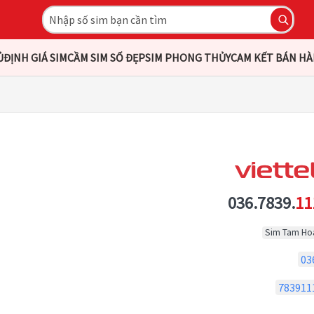
Ủ
ĐỊNH GIÁ SIM
CẦM SIM SỐ ĐẸP
SIM PHONG THỦY
CAM KẾT BÁN H
036.7839.
11
Sim Tam Ho
03
783911