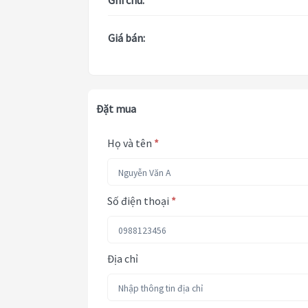
Ghi chú:
Giá bán:
Đặt mua
Họ và tên
*
Số điện thoại
*
Địa chỉ