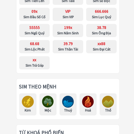
Sim Tiến Lên
Sim Taxi
Sim Số Độc
09x
VIP
666.666
Sim Đầu Số Cổ
Sim VIP
Sim Lục Quý
55555
199x
38.78
Sim Ngũ Quý
Sim Năm Sinh
Sim Ông Địa
68.68
39.79
xx88
Sim Lộc Phát
Sim Thần Tài
Sim Đại Cát
xx
Sim Trả Góp
SIM THEO MỆNH
Kim
Mộc
Thuỷ
Hoả
Thổ
TỪ KHOÁ PHỔ BIẾN