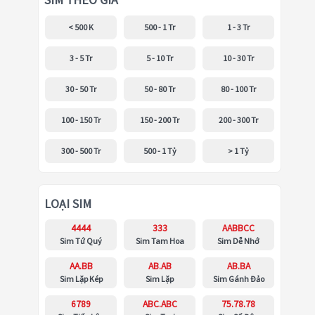
SIM THEO GIÁ
< 500 K
500 - 1 Tr
1 - 3 Tr
3 - 5 Tr
5 - 10 Tr
10 - 30 Tr
30 - 50 Tr
50 - 80 Tr
80 - 100 Tr
100 - 150 Tr
150 - 200 Tr
200 - 300 Tr
300 - 500 Tr
500 - 1 Tỷ
> 1 Tỷ
LOẠI SIM
4444
333
AABBCC
Sim Tứ Quý
Sim Tam Hoa
Sim Dễ Nhớ
AA.BB
AB.AB
AB.BA
Sim Lặp Kép
Sim Lặp
Sim Gánh Đảo
6789
ABC.ABC
75.78.78