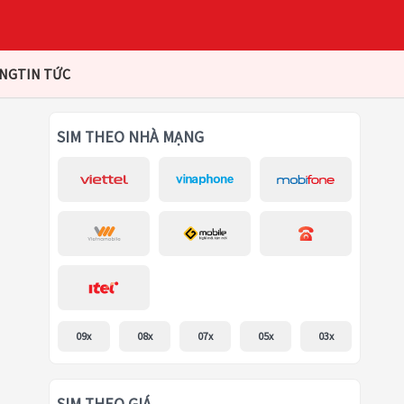
ÀNG
TIN TỨC
SIM THEO NHÀ MẠNG
09x
08x
07x
05x
03x