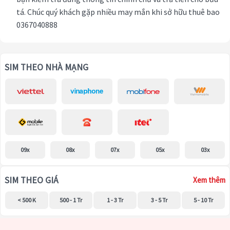
tá. Chúc quý khách gặp nhiều may mắn khi sở hữu thuê bao
0367040888
SIM THEO NHÀ MẠNG
09x
08x
07x
05x
03x
SIM THEO GIÁ
Xem thêm
< 500 K
500 - 1 Tr
1 - 3 Tr
3 - 5 Tr
5 - 10 Tr