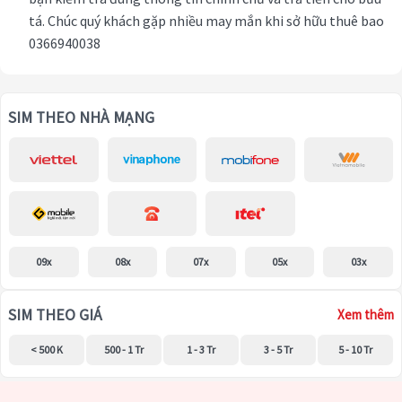
tá. Chúc quý khách gặp nhiều may mắn khi sở hữu thuê bao
0366940038
SIM THEO NHÀ MẠNG
09x
08x
07x
05x
03x
SIM THEO GIÁ
Xem thêm
< 500 K
500 - 1 Tr
1 - 3 Tr
3 - 5 Tr
5 - 10 Tr