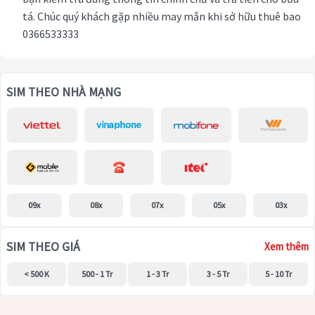
tá. Chúc quý khách gặp nhiều may mắn khi sở hữu thuê bao
0366533333
SIM THEO NHÀ MẠNG
09x
08x
07x
05x
03x
SIM THEO GIÁ
Xem thêm
< 500 K
500 - 1 Tr
1 - 3 Tr
3 - 5 Tr
5 - 10 Tr