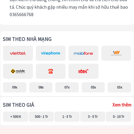
tá. Chúc quý khách gặp nhiều may mắn khi sở hữu thuê bao
0365666768
SIM THEO NHÀ MẠNG
09x
08x
07x
05x
03x
SIM THEO GIÁ
Xem thêm
< 500 K
500 - 1 Tr
1 - 3 Tr
3 - 5 Tr
5 - 10 Tr