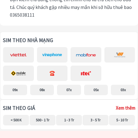
tá. Chúc quý khách gặp nhiều may mắn khi sở hữu thuê bao
0365038111
SIM THEO NHÀ MẠNG
09x
08x
07x
05x
03x
SIM THEO GIÁ
Xem thêm
< 500 K
500 - 1 Tr
1 - 3 Tr
3 - 5 Tr
5 - 10 Tr