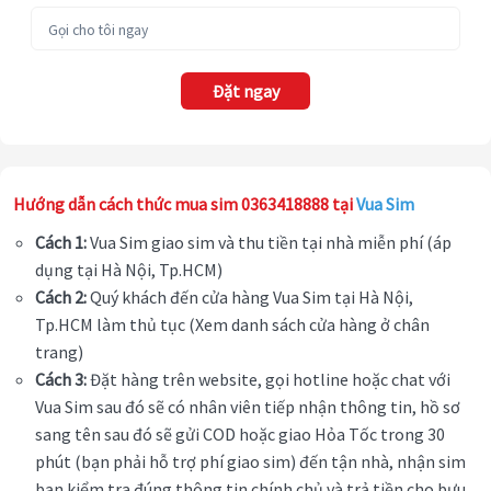
Đặt ngay
Hướng dẫn cách thức mua sim 0363418888 tại
Vua Sim
Cách 1:
Vua Sim giao sim và thu tiền tại nhà miễn phí (áp
dụng tại Hà Nội, Tp.HCM)
Cách 2:
Quý khách đến cửa hàng Vua Sim tại Hà Nội,
Tp.HCM làm thủ tục (Xem danh sách cửa hàng ở chân
trang)
Cách 3:
Đặt hàng trên website, gọi hotline hoặc chat với
Vua Sim sau đó sẽ có nhân viên tiếp nhận thông tin, hồ sơ
sang tên sau đó sẽ gửi COD hoặc giao Hỏa Tốc trong 30
phút (bạn phải hỗ trợ phí giao sim) đến tận nhà, nhận sim
bạn kiểm tra đúng thông tin chính chủ và trả tiền cho bưu