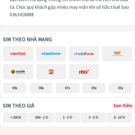
tá. Chúc quý khách gặp nhiều may mắn khi sở hữu thuê bao
0363418888
SIM THEO NHÀ MẠNG
09x
08x
07x
05x
03x
SIM THEO GIÁ
Xem thêm
< 500 K
500 - 1 Tr
1 - 3 Tr
3 - 5 Tr
5 - 10 Tr