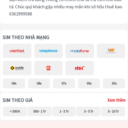
tá. Chúc quý khách gặp nhiều may mắn khi sở hữu thuê bao
0362999588
SIM THEO NHÀ MẠNG
09x
08x
07x
05x
03x
SIM THEO GIÁ
Xem thêm
< 500 K
500 - 1 Tr
1 - 3 Tr
3 - 5 Tr
5 - 10 Tr