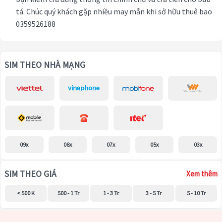
tá. Chúc quý khách gặp nhiều may mắn khi sở hữu thuê bao
0359526188
SIM THEO NHÀ MẠNG
09x
08x
07x
05x
03x
SIM THEO GIÁ
Xem thêm
< 500 K
500 - 1 Tr
1 - 3 Tr
3 - 5 Tr
5 - 10 Tr