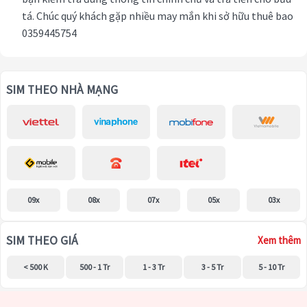
tá. Chúc quý khách gặp nhiều may mắn khi sở hữu thuê bao
0359445754
SIM THEO NHÀ MẠNG
09x
08x
07x
05x
03x
SIM THEO GIÁ
Xem thêm
< 500 K
500 - 1 Tr
1 - 3 Tr
3 - 5 Tr
5 - 10 Tr