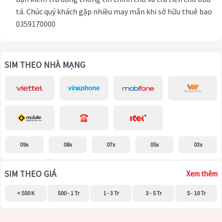
tá. Chúc quý khách gặp nhiều may mắn khi sở hữu thuê bao
0359170000
SIM THEO NHÀ MẠNG
09x
08x
07x
05x
03x
SIM THEO GIÁ
Xem thêm
< 500 K
500 - 1 Tr
1 - 3 Tr
3 - 5 Tr
5 - 10 Tr