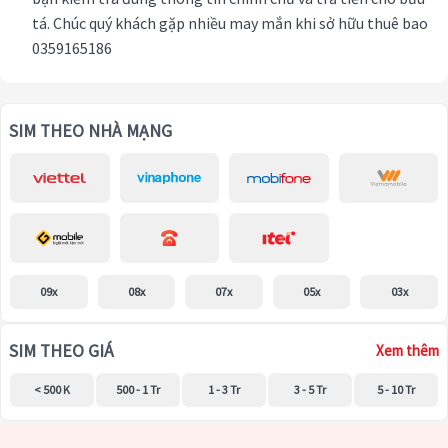
tá. Chúc quý khách gặp nhiều may mắn khi sở hữu thuê bao
0359165186
SIM THEO NHÀ MẠNG
09x
08x
07x
05x
03x
SIM THEO GIÁ
Xem thêm
< 500 K
500 - 1 Tr
1 - 3 Tr
3 - 5 Tr
5 - 10 Tr