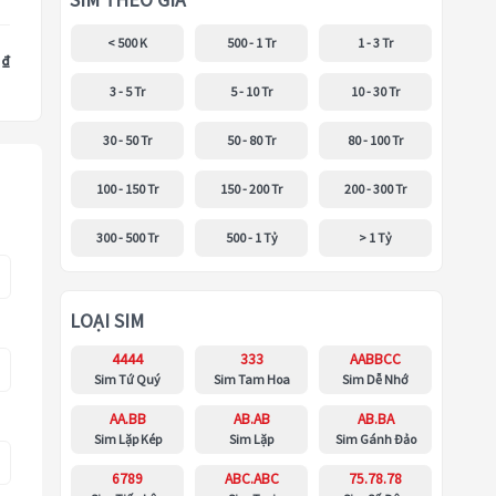
SIM THEO GIÁ
< 500 K
500 - 1 Tr
1 - 3 Tr
 ₫
3 - 5 Tr
5 - 10 Tr
10 - 30 Tr
30 - 50 Tr
50 - 80 Tr
80 - 100 Tr
100 - 150 Tr
150 - 200 Tr
200 - 300 Tr
300 - 500 Tr
500 - 1 Tỷ
> 1 Tỷ
LOẠI SIM
4444
333
AABBCC
Sim Tứ Quý
Sim Tam Hoa
Sim Dễ Nhớ
AA.BB
AB.AB
AB.BA
Sim Lặp Kép
Sim Lặp
Sim Gánh Đảo
6789
ABC.ABC
75.78.78