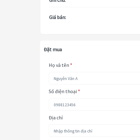
Ghi chú:
Giá bán:
Đặt mua
Họ và tên
*
Số điện thoại
*
Địa chỉ