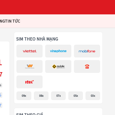
ÀNG
TIN TỨC
SIM THEO NHÀ MẠNG
7
a
5
09x
08x
07x
05x
03x
7