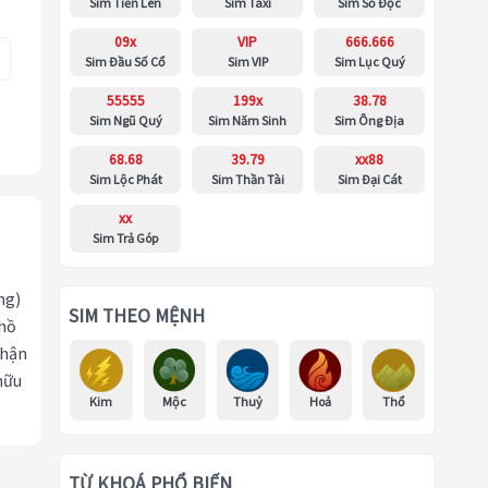
Sim Tiến Lên
Sim Taxi
Sim Số Độc
09x
VIP
666.666
Sim Đầu Số Cổ
Sim VIP
Sim Lục Quý
55555
199x
38.78
Sim Ngũ Quý
Sim Năm Sinh
Sim Ông Địa
68.68
39.79
xx88
Sim Lộc Phát
Sim Thần Tài
Sim Đại Cát
xx
Sim Trả Góp
ng)
SIM THEO MỆNH
 hồ
nhận
hữu
Kim
Mộc
Thuỷ
Hoả
Thổ
TỪ KHOÁ PHỔ BIẾN