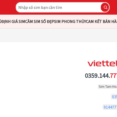
Ủ
ĐỊNH GIÁ SIM
CẦM SIM SỐ ĐẸP
SIM PHONG THỦY
CAM KẾT BÁN H
0359.144.
77
Sim Tam Ho
03
914477