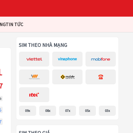
ÀNG
TIN TỨC
SIM THEO NHÀ MẠNG
7
a
5
09x
08x
07x
05x
03x
7