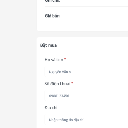
Ghi chú:
Giá bán:
Đặt mua
Họ và tên
*
Số điện thoại
*
Địa chỉ