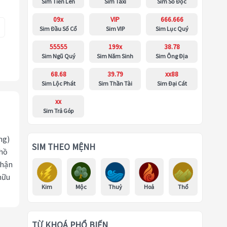
Sim Tiến Lên
Sim Taxi
Sim Số Độc
09x
VIP
666.666
Sim Đầu Số Cổ
Sim VIP
Sim Lục Quý
55555
199x
38.78
Sim Ngũ Quý
Sim Năm Sinh
Sim Ông Địa
68.68
39.79
xx88
Sim Lộc Phát
Sim Thần Tài
Sim Đại Cát
xx
Sim Trả Góp
ng)
SIM THEO MỆNH
 hồ
nhận
hữu
Kim
Mộc
Thuỷ
Hoả
Thổ
TỪ KHOÁ PHỔ BIẾN