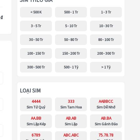
SIM THEO GIÁ
< 500 K
500 - 1 Tr
1 - 3 Tr
 ₫
3 - 5 Tr
5 - 10 Tr
10 - 30 Tr
30 - 50 Tr
50 - 80 Tr
80 - 100 Tr
100 - 150 Tr
150 - 200 Tr
200 - 300 Tr
300 - 500 Tr
500 - 1 Tỷ
> 1 Tỷ
LOẠI SIM
4444
333
AABBCC
Sim Tứ Quý
Sim Tam Hoa
Sim Dễ Nhớ
AA.BB
AB.AB
AB.BA
Sim Lặp Kép
Sim Lặp
Sim Gánh Đảo
6789
ABC.ABC
75.78.78