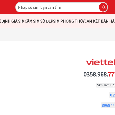
Ủ
ĐỊNH GIÁ SIM
CẦM SIM SỐ ĐẸP
SIM PHONG THỦY
CAM KẾT BÁN H
0358.968.
77
Sim Tam Ho
03
896877