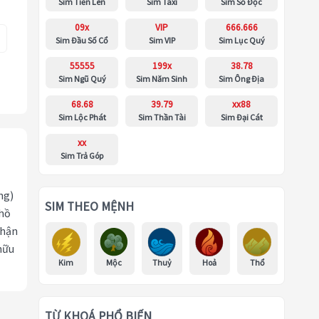
Sim Tiến Lên
Sim Taxi
Sim Số Độc
09x
VIP
666.666
Sim Đầu Số Cổ
Sim VIP
Sim Lục Quý
55555
199x
38.78
Sim Ngũ Quý
Sim Năm Sinh
Sim Ông Địa
68.68
39.79
xx88
Sim Lộc Phát
Sim Thần Tài
Sim Đại Cát
xx
Sim Trả Góp
ng)
SIM THEO MỆNH
 hồ
nhận
hữu
Kim
Mộc
Thuỷ
Hoả
Thổ
TỪ KHOÁ PHỔ BIẾN