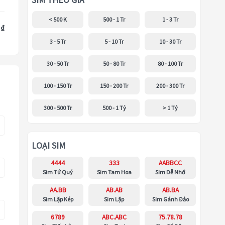
SIM THEO GIÁ
< 500 K
500 - 1 Tr
1 - 3 Tr
 ₫
3 - 5 Tr
5 - 10 Tr
10 - 30 Tr
30 - 50 Tr
50 - 80 Tr
80 - 100 Tr
100 - 150 Tr
150 - 200 Tr
200 - 300 Tr
300 - 500 Tr
500 - 1 Tỷ
> 1 Tỷ
LOẠI SIM
4444
333
AABBCC
Sim Tứ Quý
Sim Tam Hoa
Sim Dễ Nhớ
AA.BB
AB.AB
AB.BA
Sim Lặp Kép
Sim Lặp
Sim Gánh Đảo
6789
ABC.ABC
75.78.78