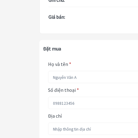
Ghi chú:
Giá bán:
Đặt mua
Họ và tên
*
Số điện thoại
*
Địa chỉ