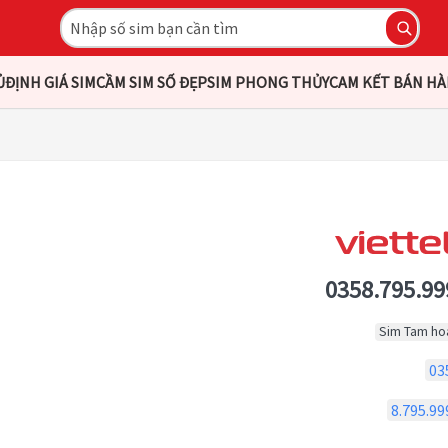
Ủ
ĐỊNH GIÁ SIM
CẦM SIM SỐ ĐẸP
SIM PHONG THỦY
CAM KẾT BÁN H
0358.795.99
Sim Tam ho
03
8.795.99