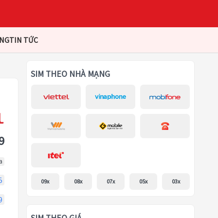
ÀNG
TIN TỨC
SIM THEO NHÀ MẠNG
9
a
5
09x
08x
07x
05x
03x
9