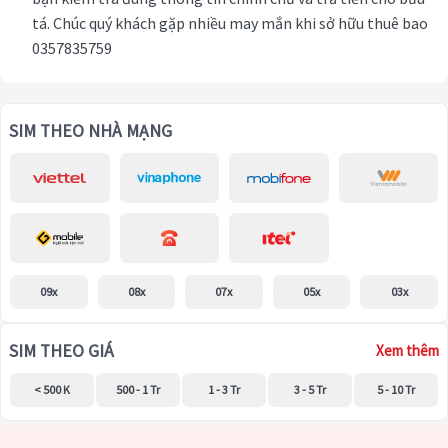
tá. Chúc quý khách gặp nhiều may mắn khi sở hữu thuê bao
0357835759
SIM THEO NHÀ MẠNG
09x
08x
07x
05x
03x
SIM THEO GIÁ
Xem thêm
< 500 K
500 - 1 Tr
1 - 3 Tr
3 - 5 Tr
5 - 10 Tr