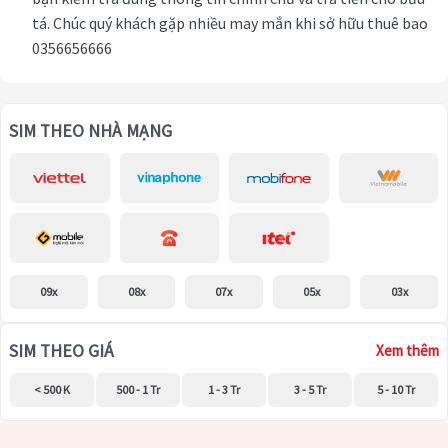
tá. Chúc quý khách gặp nhiều may mắn khi sở hữu thuê bao
0356656666
SIM THEO NHÀ MẠNG
09x
08x
07x
05x
03x
SIM THEO GIÁ
Xem thêm
< 500 K
500 - 1 Tr
1 - 3 Tr
3 - 5 Tr
5 - 10 Tr