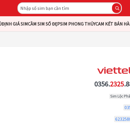
Ủ
ĐỊNH GIÁ SIM
CẦM SIM SỐ ĐẸP
SIM PHONG THỦY
CAM KẾT BÁN H
0356.
2325
.8
Sim Lộc Phá
03
623258