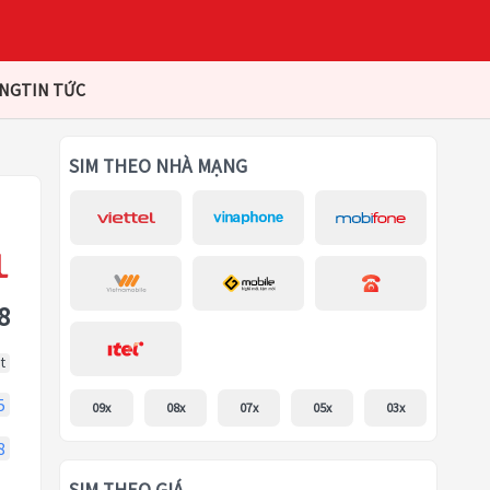
ÀNG
TIN TỨC
SIM THEO NHÀ MẠNG
8
t
5
09x
08x
07x
05x
03x
8