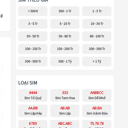
SIM THEO GIÁ
< 500 K
500 - 1 Tr
1 - 3 Tr
 ₫
3 - 5 Tr
5 - 10 Tr
10 - 30 Tr
30 - 50 Tr
50 - 80 Tr
80 - 100 Tr
100 - 150 Tr
150 - 200 Tr
200 - 300 Tr
300 - 500 Tr
500 - 1 Tỷ
> 1 Tỷ
LOẠI SIM
4444
333
AABBCC
Sim Tứ Quý
Sim Tam Hoa
Sim Dễ Nhớ
AA.BB
AB.AB
AB.BA
Sim Lặp Kép
Sim Lặp
Sim Gánh Đảo
6789
ABC.ABC
75.78.78