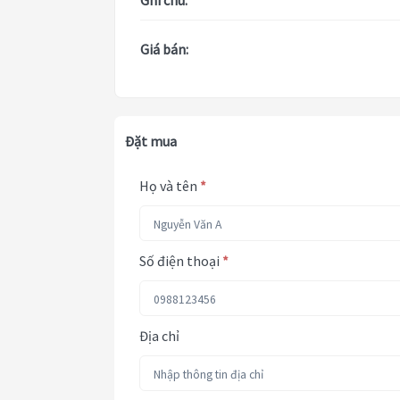
Ghi chú:
Giá bán:
Đặt mua
Họ và tên
*
Số điện thoại
*
Địa chỉ