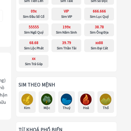
Sim Tiến Lên
Sim Taxi
Sim Số Độc
09x
VIP
666.666
Sim Đầu Số Cổ
Sim VIP
Sim Lục Quý
55555
199x
38.78
Sim Ngũ Quý
Sim Năm Sinh
Sim Ông Địa
68.68
39.79
xx88
Sim Lộc Phát
Sim Thần Tài
Sim Đại Cát
xx
Sim Trả Góp
ng)
SIM THEO MỆNH
 hồ
nhận
hữu
Kim
Mộc
Thuỷ
Hoả
Thổ
TỪ KHOÁ PHỔ BIẾN