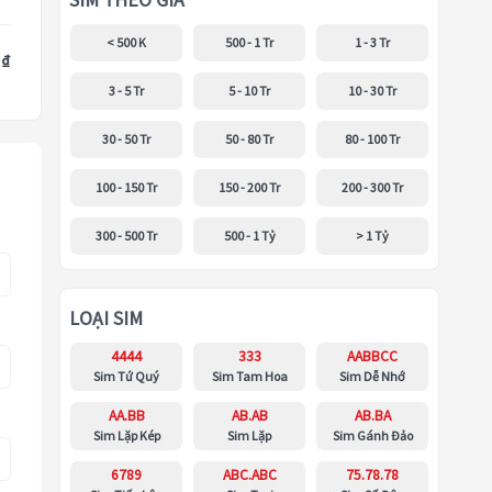
SIM THEO GIÁ
< 500 K
500 - 1 Tr
1 - 3 Tr
 ₫
3 - 5 Tr
5 - 10 Tr
10 - 30 Tr
30 - 50 Tr
50 - 80 Tr
80 - 100 Tr
100 - 150 Tr
150 - 200 Tr
200 - 300 Tr
300 - 500 Tr
500 - 1 Tỷ
> 1 Tỷ
LOẠI SIM
4444
333
AABBCC
Sim Tứ Quý
Sim Tam Hoa
Sim Dễ Nhớ
AA.BB
AB.AB
AB.BA
Sim Lặp Kép
Sim Lặp
Sim Gánh Đảo
6789
ABC.ABC
75.78.78