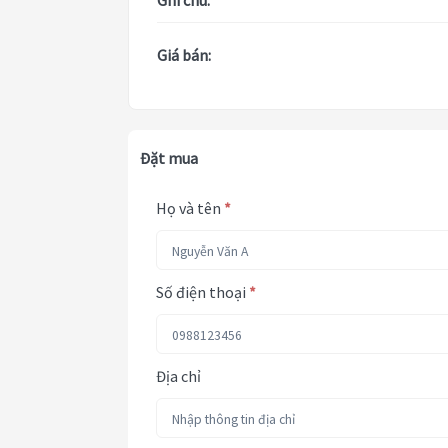
Ghi chú:
Giá bán:
Đặt mua
Họ và tên
*
Số điện thoại
*
Địa chỉ