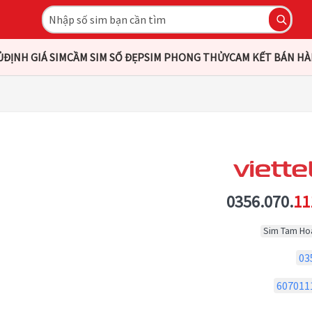
Ủ
ĐỊNH GIÁ SIM
CẦM SIM SỐ ĐẸP
SIM PHONG THỦY
CAM KẾT BÁN H
0356.070.
11
Sim Tam Ho
03
607011