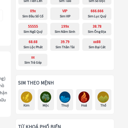
Sim Tiến Lên
Sim Taxi
Sim Số Độc
09x
VIP
666.666
Sim Đầu Số Cổ
Sim VIP
Sim Lục Quý
55555
199x
38.78
Sim Ngũ Quý
Sim Năm Sinh
Sim Ông Địa
68.68
39.79
xx88
Sim Lộc Phát
Sim Thần Tài
Sim Đại Cát
xx
Sim Trả Góp
ng)
SIM THEO MỆNH
 hồ
nhận
hữu
Kim
Mộc
Thuỷ
Hoả
Thổ
TỪ KHOÁ PHỔ BIẾN