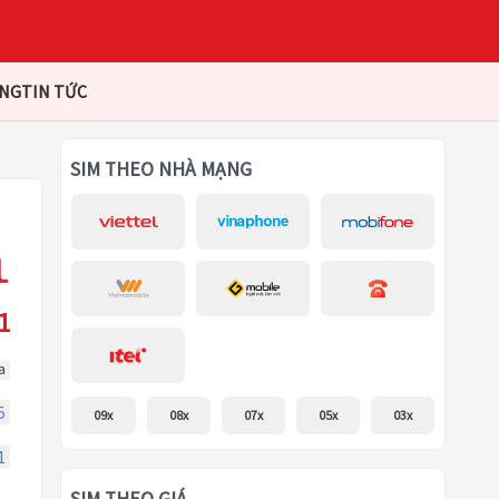
ÀNG
TIN TỨC
SIM THEO NHÀ MẠNG
1
a
5
09x
08x
07x
05x
03x
1