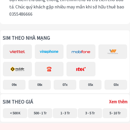
tá. Chúc quý khách gặp nhiều may mắn khi sở hữu thuê bao
0355486666
SIM THEO NHÀ MẠNG
09x
08x
07x
05x
03x
SIM THEO GIÁ
Xem thêm
< 500 K
500 - 1 Tr
1 - 3 Tr
3 - 5 Tr
5 - 10 Tr