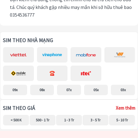
tá. Chúc quý khách gặp nhiều may mắn khi sở hữu thuê bao
0354536777
SIM THEO NHÀ MẠNG
09x
08x
07x
05x
03x
SIM THEO GIÁ
Xem thêm
< 500 K
500 - 1 Tr
1 - 3 Tr
3 - 5 Tr
5 - 10 Tr