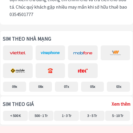
tá. Chúc quý khách gặp nhiều may mắn khi sở hữu thuê bao
0354501777
SIM THEO NHÀ MẠNG
09x
08x
07x
05x
03x
SIM THEO GIÁ
Xem thêm
< 500 K
500 - 1 Tr
1 - 3 Tr
3 - 5 Tr
5 - 10 Tr