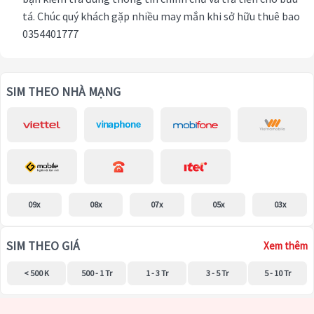
tá. Chúc quý khách gặp nhiều may mắn khi sở hữu thuê bao
0354401777
SIM THEO NHÀ MẠNG
09x
08x
07x
05x
03x
SIM THEO GIÁ
Xem thêm
< 500 K
500 - 1 Tr
1 - 3 Tr
3 - 5 Tr
5 - 10 Tr