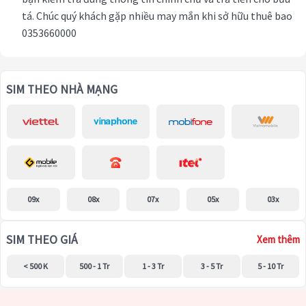
tá. Chúc quý khách gặp nhiều may mắn khi sở hữu thuê bao
0353660000
SIM THEO NHÀ MẠNG
09x
08x
07x
05x
03x
SIM THEO GIÁ
Xem thêm
< 500 K
500 - 1 Tr
1 - 3 Tr
3 - 5 Tr
5 - 10 Tr