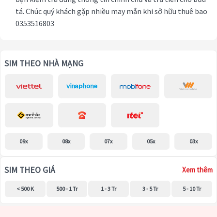
tá. Chúc quý khách gặp nhiều may mắn khi sở hữu thuê bao
0353516803
SIM THEO NHÀ MẠNG
09x
08x
07x
05x
03x
SIM THEO GIÁ
Xem thêm
< 500 K
500 - 1 Tr
1 - 3 Tr
3 - 5 Tr
5 - 10 Tr