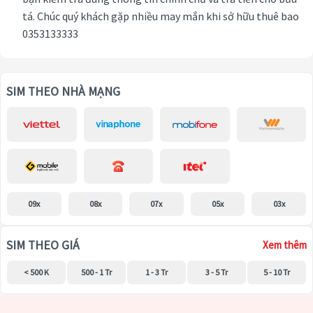
tá. Chúc quý khách gặp nhiều may mắn khi sở hữu thuê bao
0353133333
SIM THEO NHÀ MẠNG
09x
08x
07x
05x
03x
SIM THEO GIÁ
Xem thêm
< 500 K
500 - 1 Tr
1 - 3 Tr
3 - 5 Tr
5 - 10 Tr