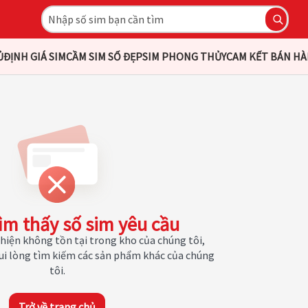
Ủ
ĐỊNH GIÁ SIM
CẦM SIM SỐ ĐẸP
SIM PHONG THỦY
CAM KẾT BÁN H
ìm thấy số sim yêu cầu
hiện không tồn tại trong kho của chúng tôi,
Vui lòng tìm kiếm các sản phẩm khác của chúng
tôi.
Trở về trang chủ