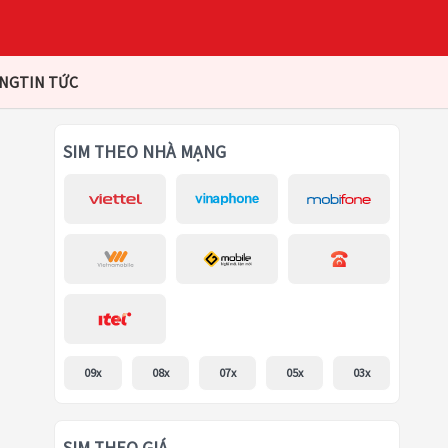
ÀNG
TIN TỨC
SIM THEO NHÀ MẠNG
09x
08x
07x
05x
03x