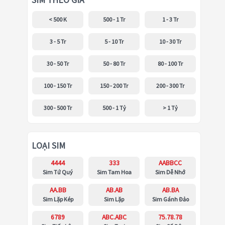
SIM THEO GIÁ
< 500 K
500 - 1 Tr
1 - 3 Tr
3 - 5 Tr
5 - 10 Tr
10 - 30 Tr
30 - 50 Tr
50 - 80 Tr
80 - 100 Tr
100 - 150 Tr
150 - 200 Tr
200 - 300 Tr
300 - 500 Tr
500 - 1 Tỷ
> 1 Tỷ
LOẠI SIM
4444
333
AABBCC
Sim Tứ Quý
Sim Tam Hoa
Sim Dễ Nhớ
AA.BB
AB.AB
AB.BA
Sim Lặp Kép
Sim Lặp
Sim Gánh Đảo
6789
ABC.ABC
75.78.78