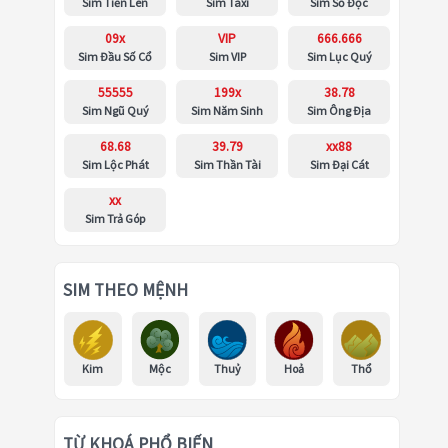
Sim Tiến Lên
Sim Taxi
Sim Số Độc
09x
VIP
666.666
Sim Đầu Số Cổ
Sim VIP
Sim Lục Quý
55555
199x
38.78
Sim Ngũ Quý
Sim Năm Sinh
Sim Ông Địa
68.68
39.79
xx88
Sim Lộc Phát
Sim Thần Tài
Sim Đại Cát
xx
Sim Trả Góp
SIM THEO MỆNH
Kim
Mộc
Thuỷ
Hoả
Thổ
TỪ KHOÁ PHỔ BIẾN