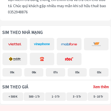
tá. Chúc quý khách gặp nhiều may mắn khi sở hữu thuê bao
0352948876
SIM THEO NHÀ MẠNG
09x
08x
07x
05x
03x
SIM THEO GIÁ
Xem thêm
< 500 K
500 - 1 Tr
1 - 3 Tr
3 - 5 Tr
5 - 10 Tr