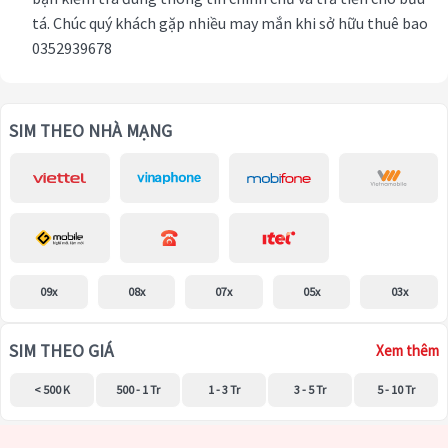
tá. Chúc quý khách gặp nhiều may mắn khi sở hữu thuê bao
0352939678
SIM THEO NHÀ MẠNG
09x
08x
07x
05x
03x
SIM THEO GIÁ
Xem thêm
< 500 K
500 - 1 Tr
1 - 3 Tr
3 - 5 Tr
5 - 10 Tr