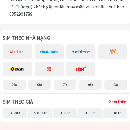
tá. Chúc quý khách gặp nhiều may mắn khi sở hữu thuê bao
0352901789
SIM THEO NHÀ MẠNG
09x
08x
07x
05x
03x
SIM THEO GIÁ
Xem thêm
< 500 K
500 - 1 Tr
1 - 3 Tr
3 - 5 Tr
5 - 10 Tr