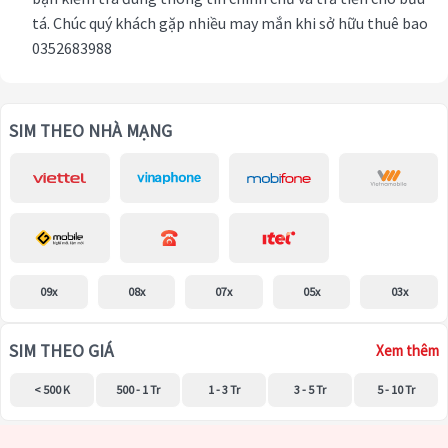
tá. Chúc quý khách gặp nhiều may mắn khi sở hữu thuê bao
0352683988
SIM THEO NHÀ MẠNG
09x
08x
07x
05x
03x
SIM THEO GIÁ
Xem thêm
< 500 K
500 - 1 Tr
1 - 3 Tr
3 - 5 Tr
5 - 10 Tr