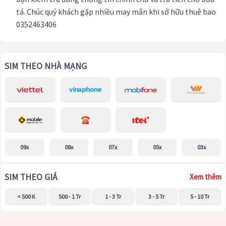
tá. Chúc quý khách gặp nhiều may mắn khi sở hữu thuê bao
0352463406
SIM THEO NHÀ MẠNG
09x
08x
07x
05x
03x
SIM THEO GIÁ
Xem thêm
< 500 K
500 - 1 Tr
1 - 3 Tr
3 - 5 Tr
5 - 10 Tr