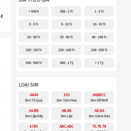
SIM THEO GIÁ
< 500 K
500 - 1 Tr
1 - 3 Tr
 ₫
3 - 5 Tr
5 - 10 Tr
10 - 30 Tr
30 - 50 Tr
50 - 80 Tr
80 - 100 Tr
100 - 150 Tr
150 - 200 Tr
200 - 300 Tr
300 - 500 Tr
500 - 1 Tỷ
> 1 Tỷ
LOẠI SIM
4444
333
AABBCC
Sim Tứ Quý
Sim Tam Hoa
Sim Dễ Nhớ
AA.BB
AB.AB
AB.BA
Sim Lặp Kép
Sim Lặp
Sim Gánh Đảo
6789
ABC.ABC
75.78.78