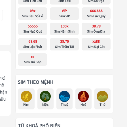
Sim Tiến Lên
Sim Taxi
Sim Số Độc
09x
VIP
666.666
Sim Đầu Số Cổ
Sim VIP
Sim Lục Quý
55555
199x
38.78
Sim Ngũ Quý
Sim Năm Sinh
Sim Ông Địa
68.68
39.79
xx88
Sim Lộc Phát
Sim Thần Tài
Sim Đại Cát
xx
Sim Trả Góp
ng)
SIM THEO MỆNH
 hồ
nhận
hữu
Kim
Mộc
Thuỷ
Hoả
Thổ
TỪ KHOÁ PHỔ BIẾN