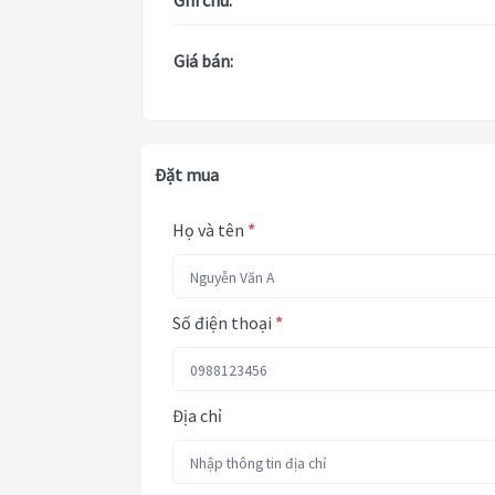
Ghi chú:
Giá bán:
Đặt mua
Họ và tên
*
Số điện thoại
*
Địa chỉ