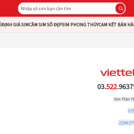
Ủ
ĐỊNH GIÁ SIM
CẦM SIM SỐ ĐẸP
SIM PHONG THỦY
CAM KẾT BÁN H
03.
522
.9637
Sim Thần Tà
03
229637