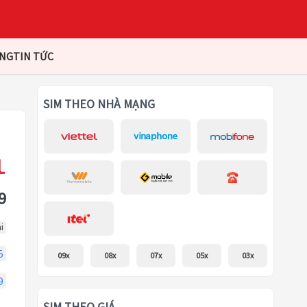
ÀNG
TIN TỨC
SIM THEO NHÀ MẠNG
9
i
5
09x
08x
07x
05x
03x
9