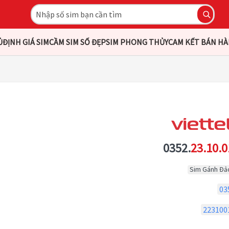
Ủ
ĐỊNH GIÁ SIM
CẦM SIM SỐ ĐẸP
SIM PHONG THỦY
CAM KẾT BÁN H
0352.
23.10.0
Sim Gánh Đả
03
223100