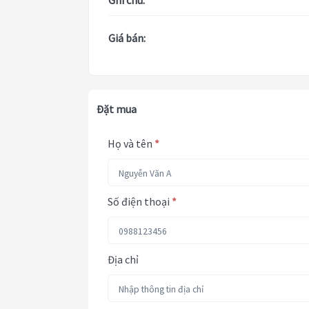
Ghi chú:
Giá bán:
Đặt mua
Họ và tên
*
Số điện thoại
*
Địa chỉ