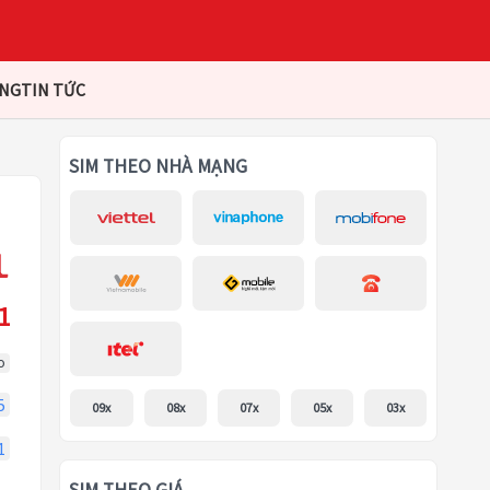
ÀNG
TIN TỨC
SIM THEO NHÀ MẠNG
1
o
5
09x
08x
07x
05x
03x
1