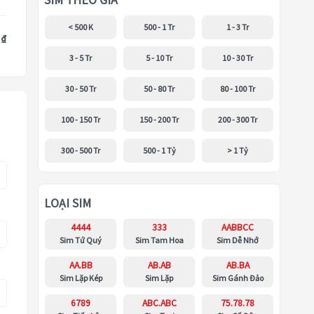
SIM THEO GIÁ
< 500 K
500 - 1 Tr
1 - 3 Tr
 ₫
3 - 5 Tr
5 - 10 Tr
10 - 30 Tr
30 - 50 Tr
50 - 80 Tr
80 - 100 Tr
100 - 150 Tr
150 - 200 Tr
200 - 300 Tr
300 - 500 Tr
500 - 1 Tỷ
> 1 Tỷ
LOẠI SIM
4444
333
AABBCC
Sim Tứ Quý
Sim Tam Hoa
Sim Dễ Nhớ
AA.BB
AB.AB
AB.BA
Sim Lặp Kép
Sim Lặp
Sim Gánh Đảo
6789
ABC.ABC
75.78.78