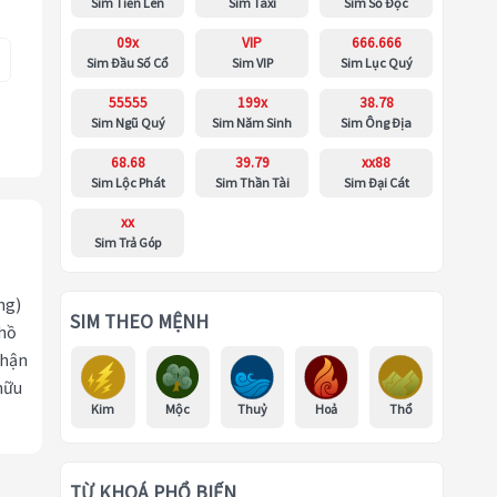
Sim Tiến Lên
Sim Taxi
Sim Số Độc
09x
VIP
666.666
Sim Đầu Số Cổ
Sim VIP
Sim Lục Quý
55555
199x
38.78
Sim Ngũ Quý
Sim Năm Sinh
Sim Ông Địa
68.68
39.79
xx88
Sim Lộc Phát
Sim Thần Tài
Sim Đại Cát
xx
Sim Trả Góp
ng)
SIM THEO MỆNH
 hồ
nhận
hữu
Kim
Mộc
Thuỷ
Hoả
Thổ
TỪ KHOÁ PHỔ BIẾN