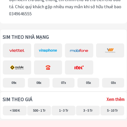
tá. Chúc quý khách gặp nhiều may mắn khi sở hữu thuê bao
0349646555
SIM THEO NHÀ MẠNG
09x
08x
07x
05x
03x
SIM THEO GIÁ
Xem thêm
< 500 K
500 - 1 Tr
1 - 3 Tr
3 - 5 Tr
5 - 10 Tr