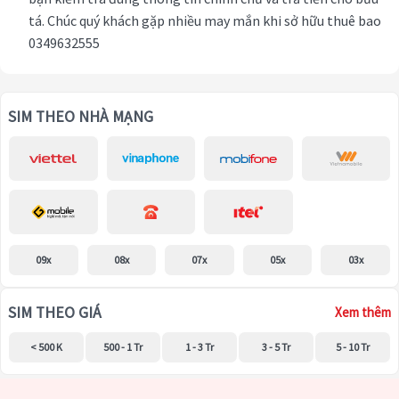
tá. Chúc quý khách gặp nhiều may mắn khi sở hữu thuê bao
0349632555
SIM THEO NHÀ MẠNG
09x
08x
07x
05x
03x
SIM THEO GIÁ
Xem thêm
< 500 K
500 - 1 Tr
1 - 3 Tr
3 - 5 Tr
5 - 10 Tr