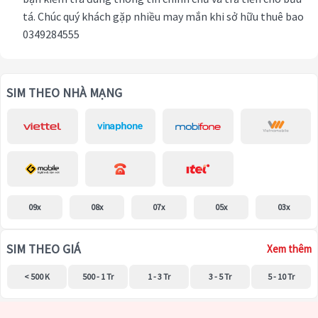
tá. Chúc quý khách gặp nhiều may mắn khi sở hữu thuê bao
0349284555
SIM THEO NHÀ MẠNG
09x
08x
07x
05x
03x
SIM THEO GIÁ
Xem thêm
< 500 K
500 - 1 Tr
1 - 3 Tr
3 - 5 Tr
5 - 10 Tr