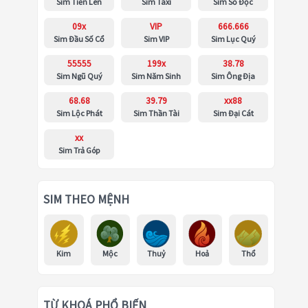
Sim Tiến Lên
Sim Taxi
Sim Số Độc
09x
VIP
666.666
Sim Đầu Số Cổ
Sim VIP
Sim Lục Quý
55555
199x
38.78
Sim Ngũ Quý
Sim Năm Sinh
Sim Ông Địa
68.68
39.79
xx88
Sim Lộc Phát
Sim Thần Tài
Sim Đại Cát
xx
Sim Trả Góp
SIM THEO MỆNH
Kim
Mộc
Thuỷ
Hoả
Thổ
TỪ KHOÁ PHỔ BIẾN