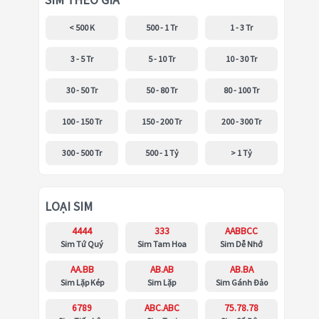
SIM THEO GIÁ
< 500 K
500 - 1 Tr
1 - 3 Tr
3 - 5 Tr
5 - 10 Tr
10 - 30 Tr
30 - 50 Tr
50 - 80 Tr
80 - 100 Tr
100 - 150 Tr
150 - 200 Tr
200 - 300 Tr
300 - 500 Tr
500 - 1 Tỷ
> 1 Tỷ
LOẠI SIM
4444
333
AABBCC
Sim Tứ Quý
Sim Tam Hoa
Sim Dễ Nhớ
AA.BB
AB.AB
AB.BA
Sim Lặp Kép
Sim Lặp
Sim Gánh Đảo
6789
ABC.ABC
75.78.78