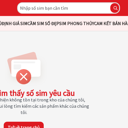
Ủ
ĐỊNH GIÁ SIM
CẦM SIM SỐ ĐẸP
SIM PHONG THỦY
CAM KẾT BÁN H
ìm thấy số sim yêu cầu
hiện không tồn tại trong kho của chúng tôi,
Vui lòng tìm kiếm các sản phẩm khác của chúng
tôi.
Trở về trang chủ