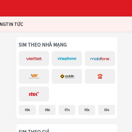
ÀNG
TIN TỨC
SIM THEO NHÀ MẠNG
09x
08x
07x
05x
03x