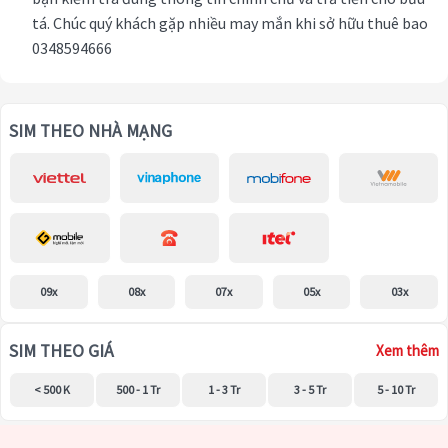
tá. Chúc quý khách gặp nhiều may mắn khi sở hữu thuê bao
0348594666
SIM THEO NHÀ MẠNG
09x
08x
07x
05x
03x
SIM THEO GIÁ
Xem thêm
< 500 K
500 - 1 Tr
1 - 3 Tr
3 - 5 Tr
5 - 10 Tr